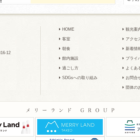
HOME
観光案
客室
アクセ
朝食
新着情
6-12
館内施設
プライ
過ごし方
よくあ
SDGsへの取り組み
お問合
団体の