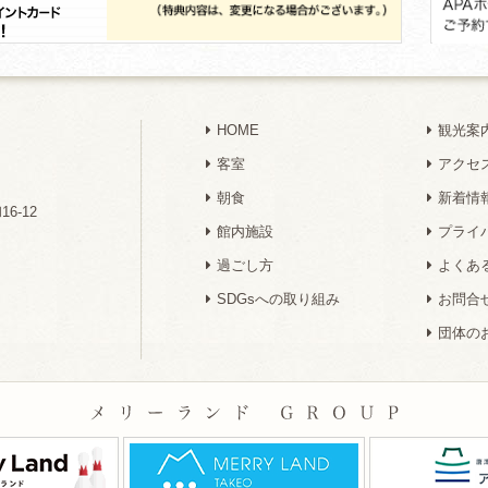
HOME
観光案
客室
アクセ
朝食
新着情
6-12
館内施設
プライ
過ごし方
よくあ
SDGsへの取り組み
お問合
団体の