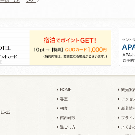
一覧に戻る
NEXT
HOME
観光案
客室
アクセ
朝食
新着情
6-12
館内施設
プライ
過ごし方
よくあ