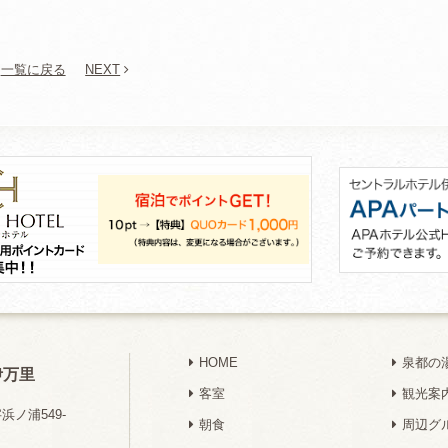
一覧に戻る
NEXT
HOME
泉都の
伊万里
客室
観光案
ノ浦549-
朝食
周辺グ