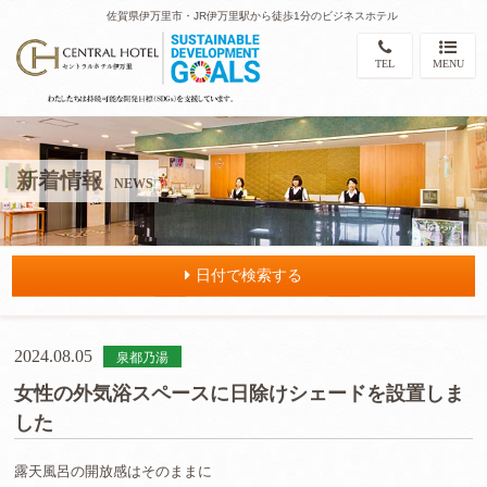
佐賀県伊万里市・JR伊万里駅から徒歩1分のビジネスホテル
TEL
MENU
新着情報
NEWS
日付で検索する
2024.08.05
泉都乃湯
女性の外気浴スペースに日除けシェードを設置しま
した
露天風呂の開放感はそのままに