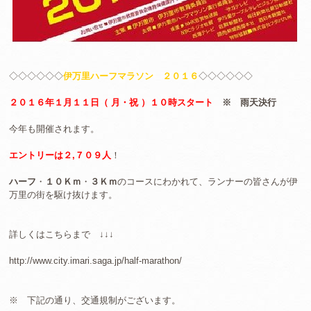
◇◇◇◇◇◇
伊万里ハーフマラソン ２０１６
◇◇◇◇◇◇
２０１６年１月１１日（ 月・祝 ）１０時スタート
※ 雨天決行
今年も開催されます。
エントリーは２,７０９人
！
ハーフ
・
１０Ｋｍ
・
３Ｋｍ
のコースにわかれて、ランナーの皆さんが伊
万里の街を駆け抜けます。
詳しくはこちらまで ↓↓↓
http://www.city.imari.saga.jp/half-marathon/
※ 下記の通り、交通規制がございます。