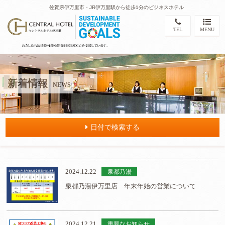
佐賀県伊万里市・JR伊万里駅から徒歩1分のビジネスホテル
TEL
MENU
新着情報
NEWS
日付で検索する
2024.12.22
泉都乃湯
泉都乃湯伊万里店 年末年始の営業について
2024.12.21
重要なお知らせ