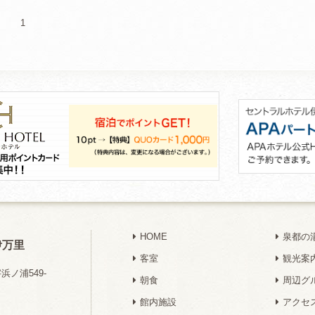
1
HOME
泉都の
伊万里
客室
観光案
ノ浦549-
朝食
周辺グ
館内施設
アクセ