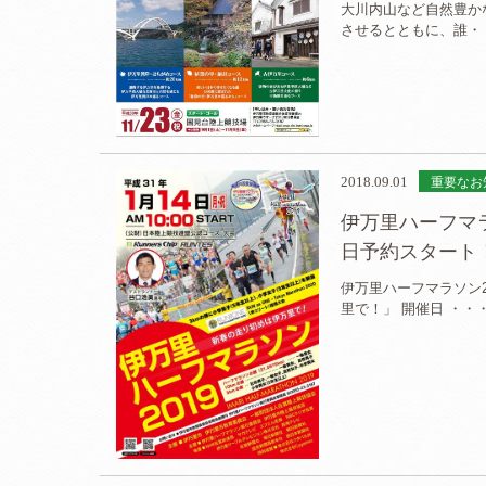
大川内山など自然豊か
させるとともに、誰・
2018.09.01
重要なお
伊万里ハーフマラソン
日予約スタート
伊万里ハーフマラソン201
里で！」 開催日 ・・